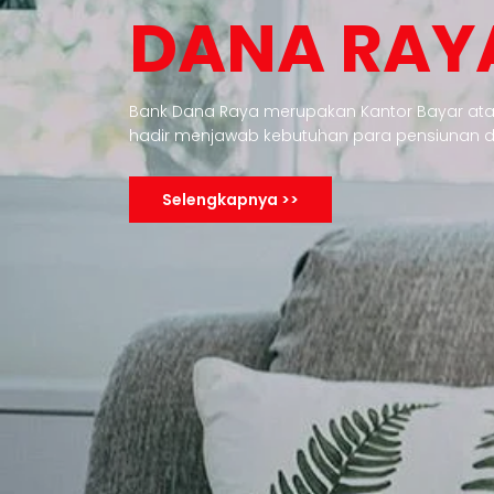
DANA RAY
Bank Dana Raya merupakan Kantor Bayar ata
hadir menjawab kebutuhan para pensiunan 
Selengkapnya >>