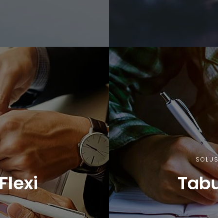
SOLUS
lexi
Tab