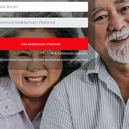
Cek Maksimum Plafond
* Syarat & Ketentuan berlaku.
Maksimum plafond belum termasuk potongan biaya.