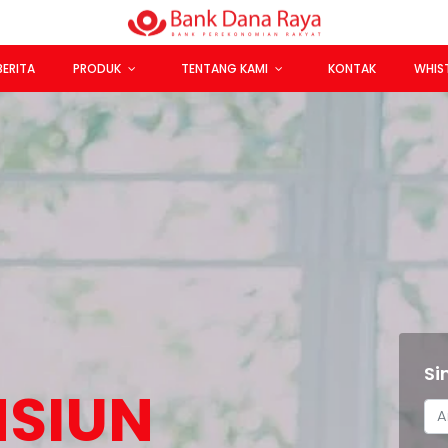
BERITA
PRODUK
TENTANG KAMI
KONTAK
WHIS
Si
NSIUN