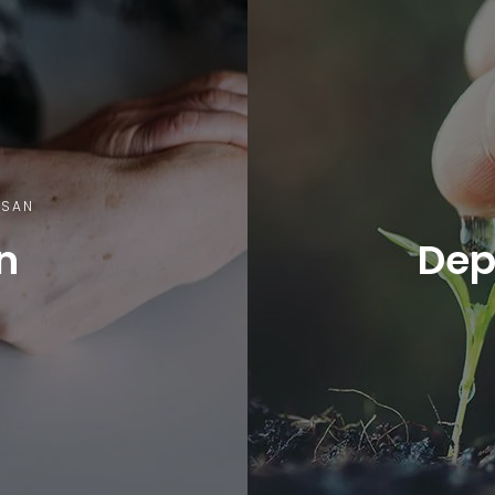
ASAN
n
Dep