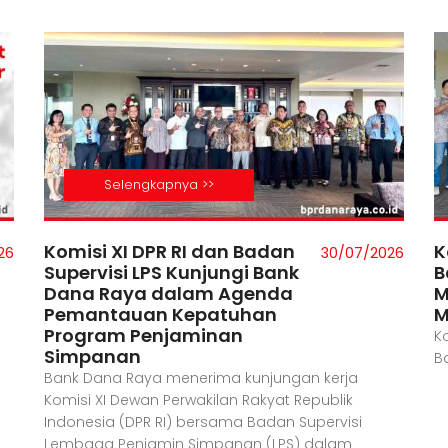
Selengkapnya >>
Kolaborasi Bisnis Strategis :
B
26
12/05/2026
Bank Dana Raya dan Bank
P
Mandiri Taspen (Bank
P
Mantap)
a
d
Kolaborasi Bisnis Strategis : Bank Dana Raya dan
B
Bank Mandiri Taspen (Bank Mantap)
P
d