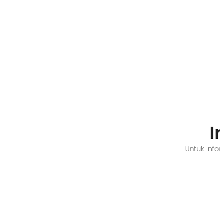
rangka Kegiatan Pemantauan Kepatuhan Bank
atas ...
I
Untuk inf