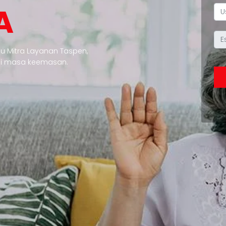
A
u Mitra Layanan Taspen,
di masa keemasan.