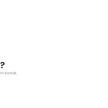
n?
rm kontak.