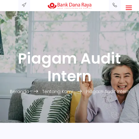
Piagam Audit
Intern
Beranda
Tentang Kami
Piagam Audit Intern