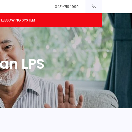
0431-7194999
TLEBLOWING SYSTEM
an LPS
S