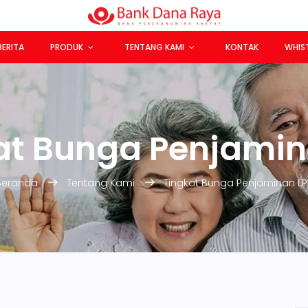
BERITA
PRODUK
TENTANG KAMI
KONTAK
WHIS
at Bunga Penjamin
Beranda
Tentang Kami
Tingkat Bunga Penjaminan LP