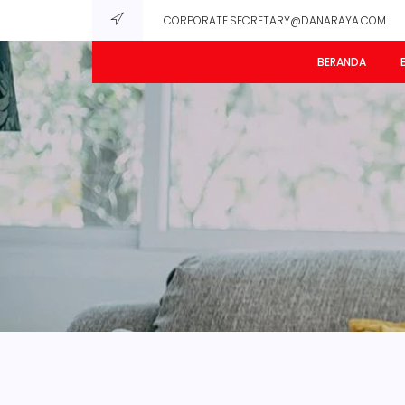
CORPORATE.SECRETARY@DANARAYA.COM
BERANDA