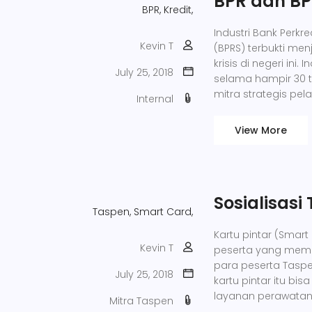
BPR dan BPR
BPR,
Kredit,
Industri Bank Perkr
Kevin T
(BPRS) terbukti me
krisis di negeri ini
July 25, 2018
selama hampir 30 t
mitra strategis pel
Internal
View More
Sosialisas
Taspen,
Smart Card,
Kartu pintar (Smar
Kevin T
peserta yang memili
para peserta Tasp
July 25, 2018
kartu pintar itu bi
layanan perawatan
Mitra Taspen