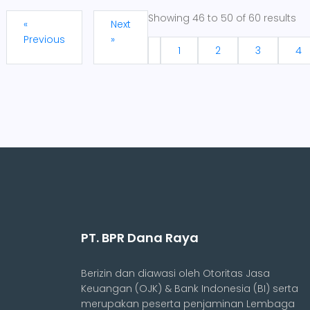
Showing
46
to
50
of
60
results
«
Next
Previous
»
1
2
3
4
PT. BPR Dana Raya
Berizin dan diawasi oleh Otoritas Jasa
Keuangan (OJK) & Bank Indonesia (BI) serta
merupakan peserta penjaminan Lembaga