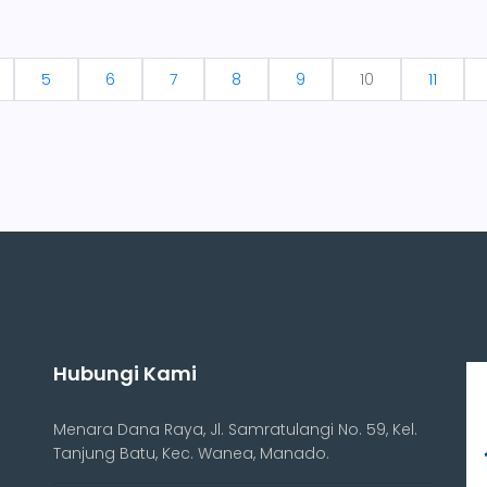
5
6
7
8
9
10
11
Hubungi Kami
Menara Dana Raya, Jl. Samratulangi No. 59, Kel.
Tanjung Batu, Kec. Wanea, Manado.