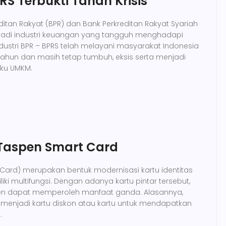
S Terbukti Tahan Krisis
editan Rakyat (BPR) dan Bank Perkreditan Rakyat Syariah
njadi industri keuangan yang tangguh menghadapi
. Industri BPR – BPRS telah melayani masyarakat Indonesia
ahun dan masih tetap tumbuh, eksis serta menjadi
aku UMKM.
i Taspen Smart Card
t Card) merupakan bentuk modernisasi kartu identitas
ki multifungsi. Dengan adanya kartu pintar tersebut,
en dapat memperoleh manfaat ganda. Alasannya,
sa menjadi kartu diskon atau kartu untuk mendapatkan
.