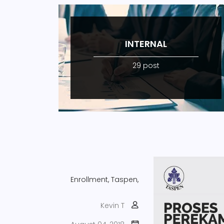
INTERNAL
29 post
Enrollment,
Taspen,
Kevin T