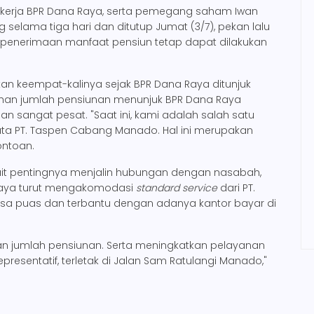
ra kerja BPR Dana Raya, serta pemegang saham Iwan
selama tiga hari dan ditutup Jumat (3/7), pekan lalu
an penerimaan manfaat pensiun tetap dapat dilakukan
kan keempat-kalinya sejak BPR Dana Raya ditunjuk
buhan jumlah pensiunan menunjuk BPR Dana Raya
 sangat pesat. "Saat ini, kami adalah salah satu
ata PT. Taspen Cabang Manado. Hal ini merupakan
ontoan.
rkait pentingnya menjalin hubungan dengan nasabah,
aya turut mengakomodasi
standard service
dari PT.
sa puas dan terbantu dengan adanya kantor bayar di
n jumlah pensiunan. Serta meningkatkan pelayanan
presentatif, terletak di Jalan Sam Ratulangi Manado,"