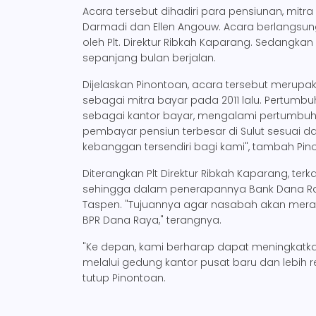
Acara tersebut dihadiri para pensiunan, mit
Darmadi dan Ellen Angouw. Acara berlangsung 
oleh Plt. Direktur Ribkah Kaparang. Sedangk
sepanjang bulan berjalan.
Dijelaskan Pinontoan, acara tersebut merupa
sebagai mitra bayar pada 2011 lalu. Pertum
sebagai kantor bayar, mengalami pertumbuhan
pembayar pensiun terbesar di Sulut sesuai d
kebanggan tersendiri bagi kami", tambah Pin
Diterangkan Plt Direktur Ribkah Kaparang, te
sehingga dalam penerapannya Bank Dana R
Taspen. "Tujuannya agar nasabah akan mera
BPR Dana Raya," terangnya.
"Ke depan, kami berharap dapat meningkatka
melalui gedung kantor pusat baru dan lebih re
tutup Pinontoan.