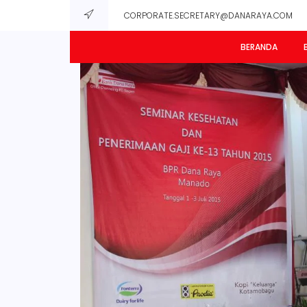
CORPORATE.SECRETARY@DANARAYA.COM
BERANDA