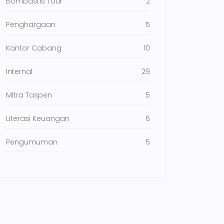
Bombastis Tour
2
Penghargaan
5
Kantor Cabang
10
Internal
29
Mitra Taspen
5
Literasi Keuangan
6
Pengumuman
5