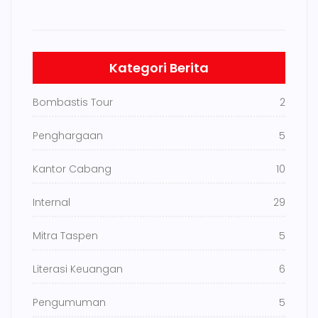
Kategori Berita
Bombastis Tour
2
Penghargaan
5
Kantor Cabang
10
Internal
29
Mitra Taspen
5
Literasi Keuangan
6
Pengumuman
5